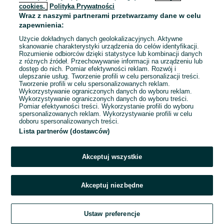
ZNALEŹLIŚMY 0
Sortowanie
Opcje przeglądania
cookies,
Polityka Prywatności
OGŁOSZEŃ
Wraz z naszymi partnerami przetwarzamy dane w celu
zapewnienia:
Użycie dokładnych danych geolokalizacyjnych. Aktywne
skanowanie charakterystyki urządzenia do celów identyfikacji.
Rozumienie odbiorców dzięki statystyce lub kombinacji danych
z różnych źródeł. Przechowywanie informacji na urządzeniu lub
dostęp do nich. Pomiar efektywności reklam. Rozwój i
ulepszanie usług. Tworzenie profili w celu personalizacji treści.
Tworzenie profili w celu spersonalizowanych reklam.
Wykorzystywanie ograniczonych danych do wyboru reklam.
Wykorzystywanie ograniczonych danych do wyboru treści.
Pomiar efektywności treści. Wykorzystanie profili do wyboru
spersonalizowanych reklam. Wykorzystywanie profili w celu
doboru spersonalizowanych treści.
Lista partnerów (dostawców)
Przepraszamy, nie znaleźliśmy tego,
czego szukasz.
Akceptuj wszystkie
Akceptuj niezbędne
Ustaw preferencje