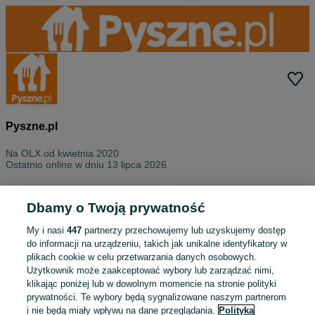
Pyszne.pl
Na OLX od
kwietnia 2020
Ostatnio online w dniu 13 lipca 2026
Wszystkie ogłoszenia
Oceny
O nas
Kontakt
Dbamy o Twoją prywatność
Znajdź na tej stronie
My i nasi
447
partnerzy przechowujemy lub uzyskujemy dostęp
do informacji na urządzeniu, takich jak unikalne identyfikatory w
plikach cookie w celu przetwarzania danych osobowych.
Użytkownik może zaakceptować wybory lub zarządzać nimi,
klikając poniżej lub w dowolnym momencie na stronie polityki
Wybierz kategorię
prywatności. Te wybory będą sygnalizowane naszym partnerom
i nie będą miały wpływu na dane przeglądania.
Polityka